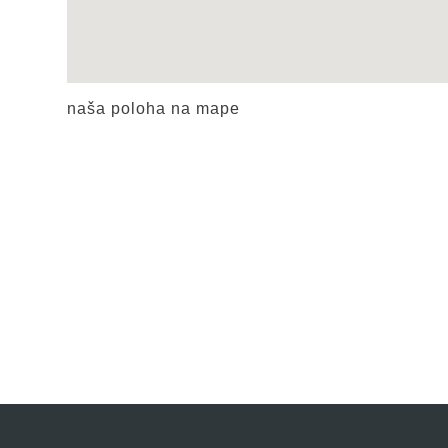
naša poloha na mape
Hlavná stránka
Návod na 