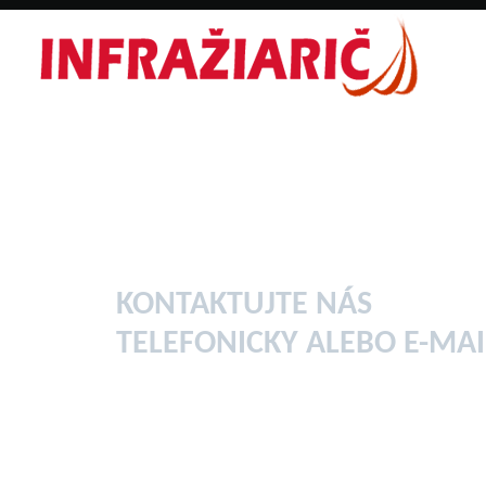
ÚVOD
O NÁS
INFRASADA
SERVIS
KONTAKTUJTE NÁS
TELEFONICKY ALEBO E-MA